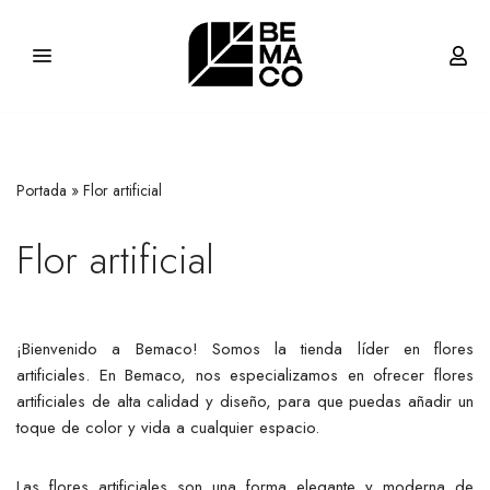
Saltar
al
contenido
Portada
»
Flor artificial
Flor artificial
¡Bienvenido a Bemaco! Somos la tienda líder en flores
artificiales. En Bemaco, nos especializamos en ofrecer flores
artificiales de alta calidad y diseño, para que puedas añadir un
toque de color y vida a cualquier espacio.
Las flores artificiales son una forma elegante y moderna de