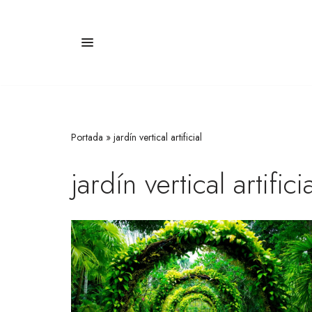
Saltar
al
contenido
Portada
»
jardín vertical artificial
jardín vertical artifici