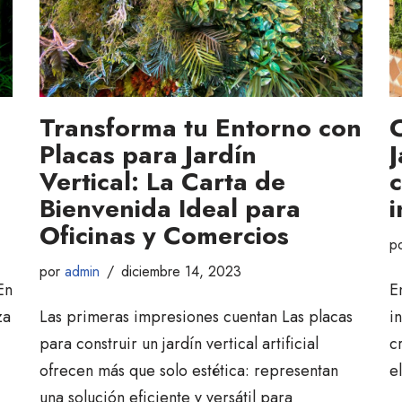
Transforma tu Entorno con
C
Placas para Jardín
J
Vertical: La Carta de
Bienvenida Ideal para
Oficinas y Comercios
p
por
admin
diciembre 14, 2023
En
E
za
Las primeras impresiones cuentan Las placas
i
para construir un jardín vertical artificial
c
ofrecen más que solo estética: representan
e
una solución eficiente y versátil para