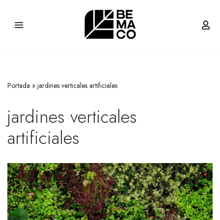
Saltar
al
contenido
Portada
»
jardines verticales artificiales
jardines verticales
artificiales