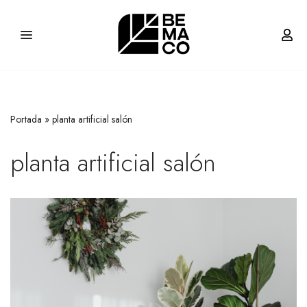
Saltar
al
contenido
Portada
»
planta artificial salón
planta artificial salón