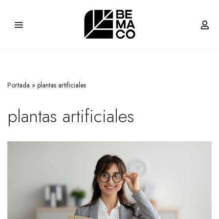
Saltar
al
contenido
Portada
»
plantas artificiales
plantas artificiales